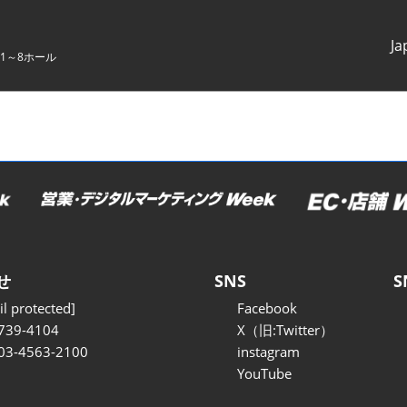
Ja
1～8ホール
Japanes
English
せ
SNS
S
l protected]
Facebook
739-4104
X（旧:Twitter）
 03-4563-2100
instagram
YouTube