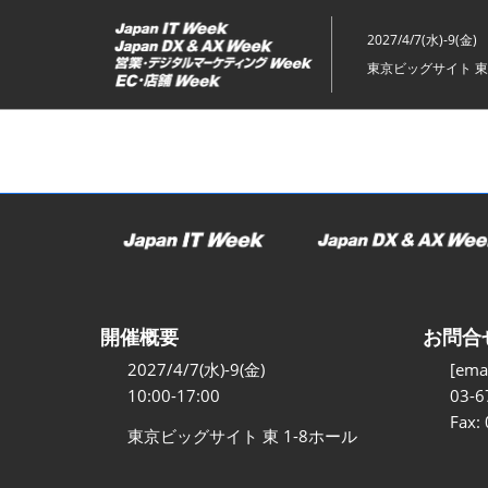
ス
キ
2027/4/7(水)-9(金)
ッ
東京ビッグサイト 東
プ
し
て
進
む
開催概要
お問合
2027/4/7(水)-9(金)
[emai
10:00-17:00
03-6
Fax:
東京ビッグサイト 東 1-8ホール