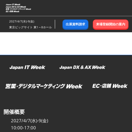
ス
キ
ッ
2027/4/7(水)-9(金)
出展資料請求
来場登録開始の案内
プ
東京ビッグサイト 東1～8ホール
し
て
進
む
開催概要
2027/4/7(水)-9(金)
10:00-17:00