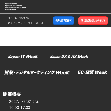
ス
キ
ッ
2027/4/7(水)-9(金)
出展資料請求
来場登録開始の案内
プ
東京ビッグサイト 東1～8ホール
し
て
進
む
開催概要
2027/4/7(水)-9(金)
10:00-17:00