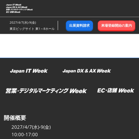
ス
キ
ッ
2027/4/7(水)-9(金)
出展資料請求
来場登録開始の案内
プ
東京ビッグサイト 東1～8ホール
し
て
進
む
開催概要
2027/4/7(水)-9(金)
10:00-17:00