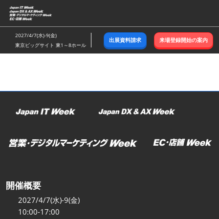
ス
キ
ッ
2027/4/7(水)-9(金)
出展資料請求
来場登録開始の案内
プ
東京ビッグサイト 東1～8ホール
し
て
進
む
開催概要
2027/4/7(水)-9(金)
10:00-17:00