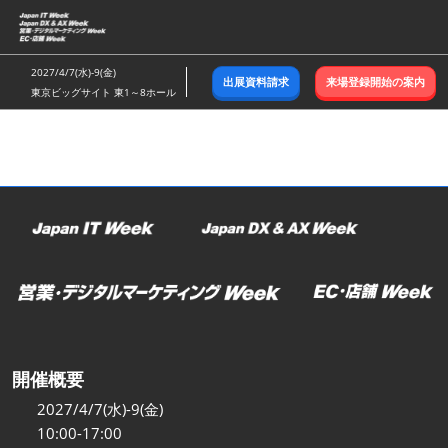
ス
キ
ッ
2027/4/7(水)-9(金)
出展資料請求
来場登録開始の案内
プ
東京ビッグサイト 東1～8ホール
し
て
進
む
開催概要
2027/4/7(水)-9(金)
10:00-17:00