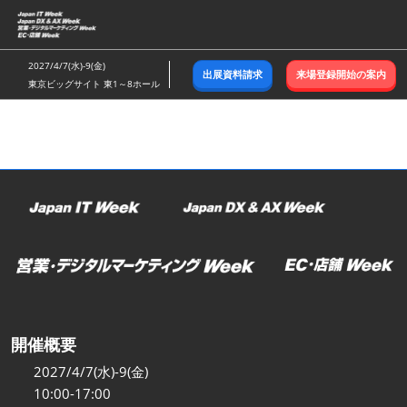
ス
キ
ッ
2027/4/7(水)-9(金)
出展資料請求
来場登録開始の案内
プ
東京ビッグサイト 東1～8ホール
し
て
進
む
開催概要
2027/4/7(水)-9(金)
10:00-17:00