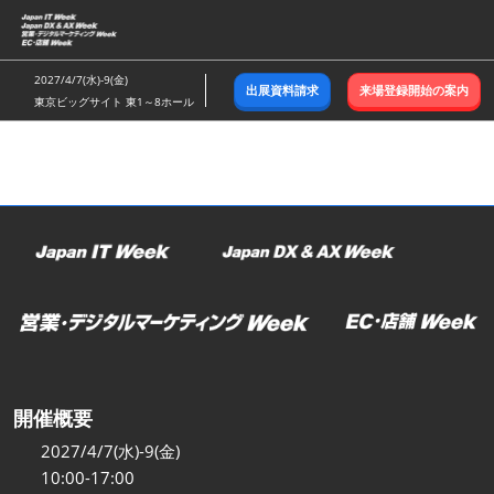
ス
キ
ッ
2027/4/7(水)-9(金)
出展資料請求
来場登録開始の案内
プ
東京ビッグサイト 東1～8ホール
し
て
進
む
開催概要
2027/4/7(水)-9(金)
10:00-17:00