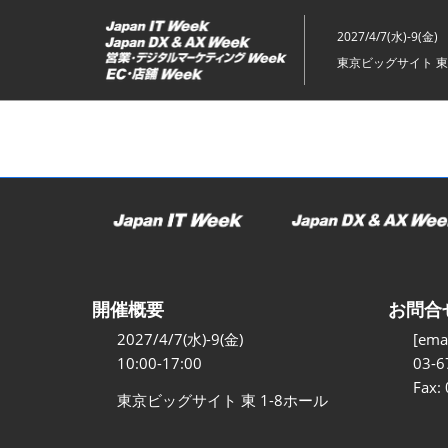
ス
キ
2027/4/7(水)-9(金)
ッ
東京ビッグサイト 東
プ
し
て
進
む
開催概要
お問合
2027/4/7(水)-9(金)
[emai
10:00-17:00
03-6
Fax:
東京ビッグサイト 東 1-8ホール