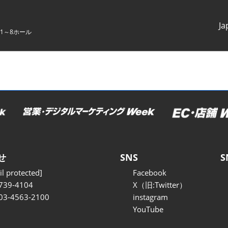
Ja
1～8ホール
Japanes
English
せ
SNS
S
l protected]
Facebook
739-4104
X（旧:Twitter）
 03-4563-2100
instagram
YouTube