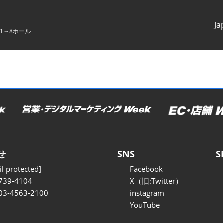
Ja
1～8ホール
Japanes
English
せ
SNS
S
l protected]
Facebook
739-4104
X（旧:Twitter）
 03-4563-2100
instagram
YouTube