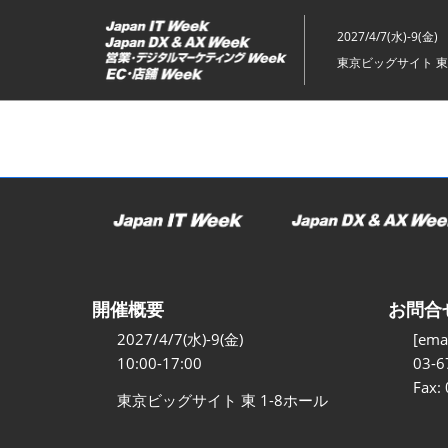
ス
キ
2027/4/7(水)-9(金)
ッ
東京ビッグサイト 東
プ
し
て
進
む
開催概要
お問合
2027/4/7(水)-9(金)
[emai
10:00-17:00
03-6
Fax:
東京ビッグサイト 東 1-8ホール