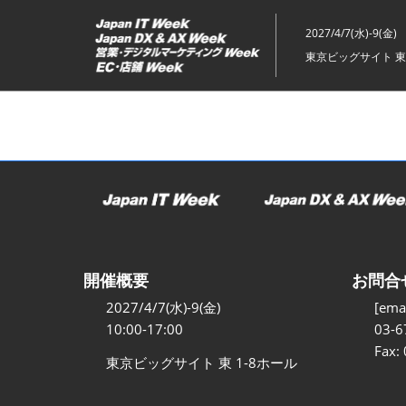
ス
キ
2027/4/7(水)-9(金)
ッ
東京ビッグサイト 東
プ
し
て
進
む
開催概要
お問合
2027/4/7(水)-9(金)
[emai
10:00-17:00
03-6
Fax:
東京ビッグサイト 東 1-8ホール