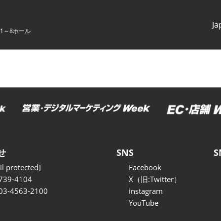
Ja
1～8ホール
Japanes
English
せ
SNS
S
l protected]
Facebook
739-4104
X（旧:Twitter）
 03-4563-2100
instagram
YouTube