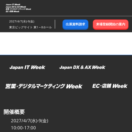
ス
キ
ッ
2027/4/7(水)-9(金)
出展資料請求
来場登録開始の案内
プ
東京ビッグサイト 東1～8ホール
し
て
進
む
開催概要
2027/4/7(水)-9(金)
10:00-17:00