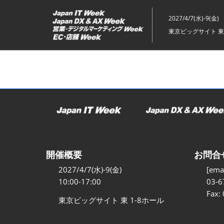
ス
キ
2027/4/7(水)-9(金)
ッ
東京ビッグサイト 東
プ
し
て
進
む
開催概要
お問合
2027/4/7(水)-9(金)
[emai
10:00-17:00
03-6
Fax:
東京ビッグサイト 東 1-8ホール