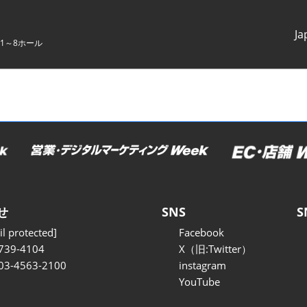
Ja
1～8ホール
Japanes
English
せ
SNS
S
l protected]
Facebook
739-4104
X（旧:Twitter）
 03-4563-2100
instagram
YouTube