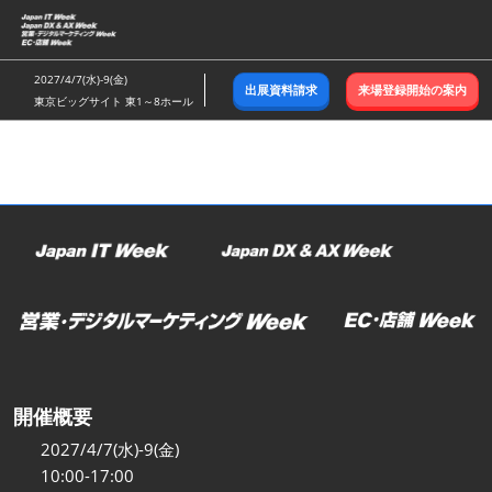
ス
キ
ッ
2027/4/7(水)-9(金)
出展資料請求
来場登録開始の案内
プ
東京ビッグサイト 東1～8ホール
し
て
進
む
開催概要
2027/4/7(水)-9(金)
10:00-17:00