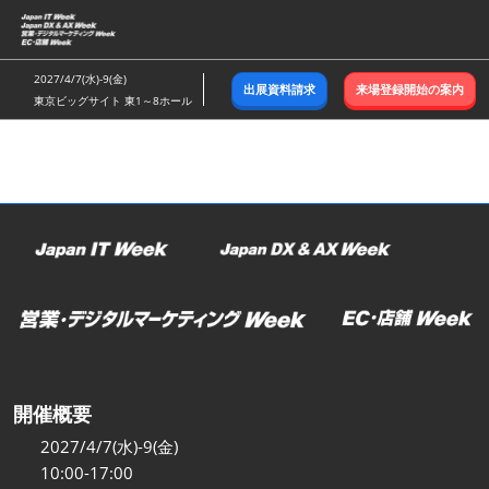
ス
キ
ッ
2027/4/7(水)-9(金)
出展資料請求
来場登録開始の案内
プ
東京ビッグサイト 東1～8ホール
し
て
進
む
開催概要
2027/4/7(水)-9(金)
10:00-17:00