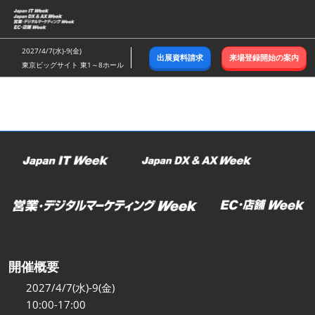
ス
キ
ッ
2027/4/7(水)-9(金)
出展資料請求
来場登録開始の案内
プ
東京ビッグサイト 東1～8ホール
し
て
進
む
開催概要
2027/4/7(水)-9(金)
10:00-17:00