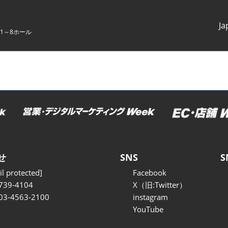
Ja
1～8ホール
Japanes
English
せ
SNS
S
l protected]
Facebook
739-4104
X（旧:Twitter）
 03-4563-2100
instagram
YouTube