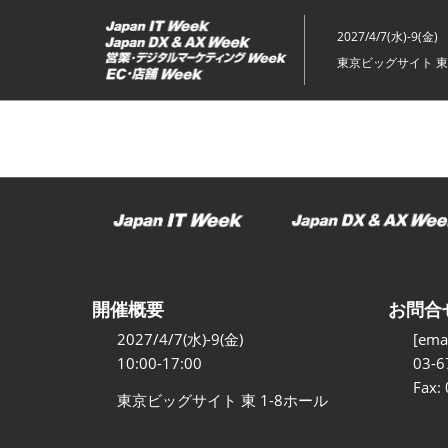
ス
キ
2027/4/7(水)-9(金)
ッ
東京ビッグサイト 東
プ
し
て
進
む
開催概要
お問合
2027/4/7(水)-9(金)
[emai
10:00-17:00
03-6
Fax:
東京ビッグサイト 東 1-8ホール