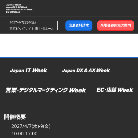
ス
キ
ッ
2027/4/7(水)-9(金)
出展資料請求
来場登録開始の案内
プ
東京ビッグサイト 東1～8ホール
し
て
進
む
開催概要
2027/4/7(水)-9(金)
10:00-17:00