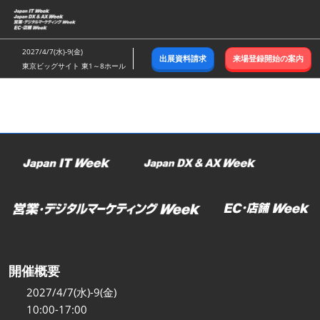
ス
キ
ッ
2027/4/7(水)-9(金)
出展資料請求
来場登録開始の案内
プ
東京ビッグサイト 東1～8ホール
し
て
進
む
開催概要
2027/4/7(水)-9(金)
10:00-17:00