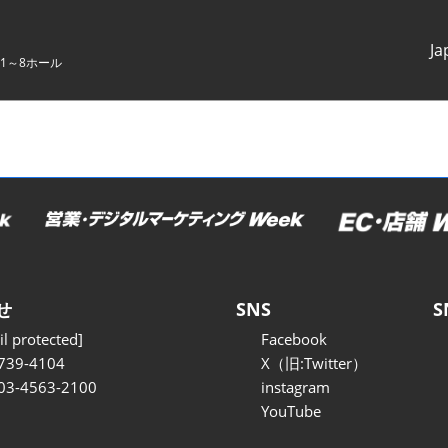
Ja
1～8ホール
Japanes
English
せ
SNS
S
l protected]
Facebook
739-4104
X（旧:Twitter）
 03-4563-2100
instagram
YouTube