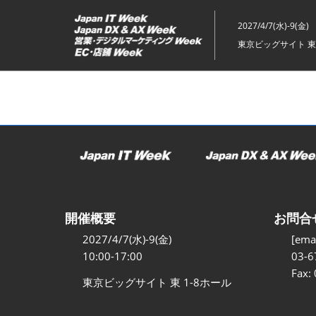
ス
キ
2027/4/7(水)-9(金)
ッ
東京ビッグサイト 東
プ
し
て
進
む
開催概要
お問合
2027/4/7(水)-9(金)
[emai
10:00-17:00
03-6
Fax:
東京ビッグサイト 東 1-8ホール