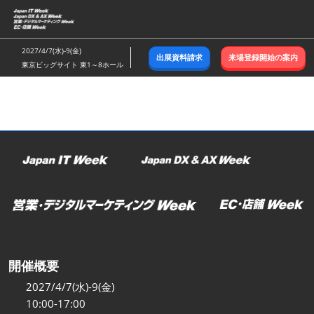
ス
キ
ッ
2027/4/7(水)-9(金)
出展資料請求
来場登録開始の案内
プ
東京ビッグサイト 東1～8ホール
し
て
進
む
開催概要
2027/4/7(水)-9(金)
10:00-17:00