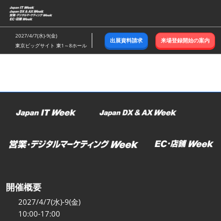
ス
キ
ッ
2027/4/7(水)-9(金)
出展資料請求
来場登録開始の案内
プ
東京ビッグサイト 東1～8ホール
し
て
進
む
開催概要
2027/4/7(水)-9(金)
10:00-17:00