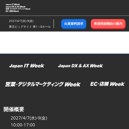
ス
キ
ッ
2027/4/7(水)-9(金)
出展資料請求
来場登録開始の案内
プ
東京ビッグサイト 東1～8ホール
し
て
進
む
開催概要
2027/4/7(水)-9(金)
10:00-17:00