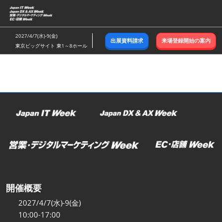
ス
キ
ッ
2027/4/7(水)-9(金)
出展資料請求
来場登録開始の案内
プ
東京ビッグサイト 東1～8ホール
し
て
進
む
開催概要
2027/4/7(水)-9(金)
10:00-17:00