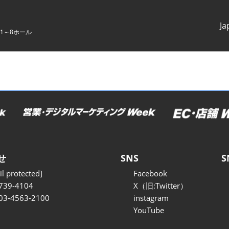
Ja
1～8ホール
Japanes
English
せ
SNS
S
l protected]
Facebook
739-4104
X（旧:Twitter）
 03-4563-2100
instagram
YouTube