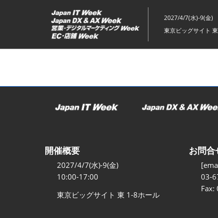
ス
キ
2027/4/7(水)-9(金)
ッ
東京ビッグサイト 東
プ
し
て
進
む
開催概要
お問合
2027/4/7(水)-9(金)
[emai
10:00-17:00
03-6
Fax:
東京ビッグサイト 東 1-8ホール