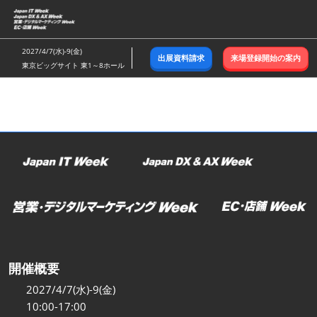
ス
キ
ッ
2027/4/7(水)-9(金)
出展資料請求
来場登録開始の案内
プ
東京ビッグサイト 東1～8ホール
し
て
進
む
開催概要
2027/4/7(水)-9(金)
10:00-17:00