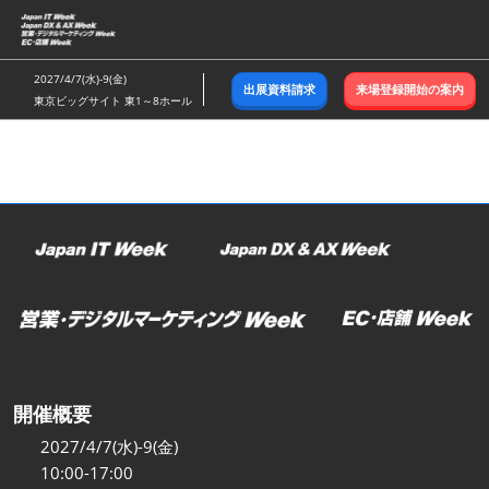
ス
キ
ッ
2027/4/7(水)-9(金)
出展資料請求
来場登録開始の案内
プ
東京ビッグサイト 東1～8ホール
し
て
進
む
開催概要
2027/4/7(水)-9(金)
10:00-17:00