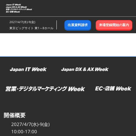
ス
キ
ッ
2027/4/7(水)-9(金)
出展資料請求
来場登録開始の案内
プ
東京ビッグサイト 東1～8ホール
し
て
進
む
開催概要
2027/4/7(水)-9(金)
10:00-17:00