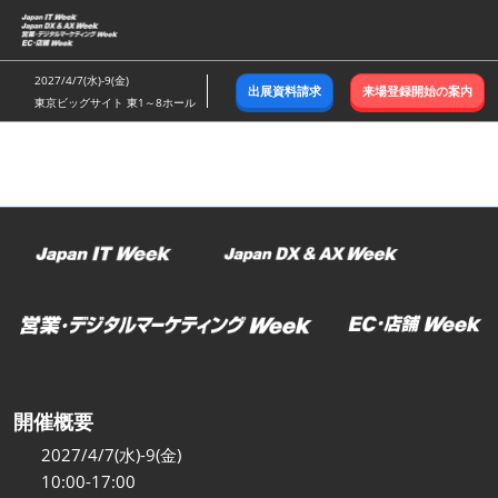
ス
キ
ッ
2027/4/7(水)-9(金)
出展資料請求
来場登録開始の案内
プ
東京ビッグサイト 東1～8ホール
し
て
進
む
開催概要
2027/4/7(水)-9(金)
10:00-17:00