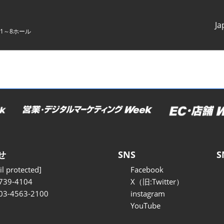
Ja
1～8ホール
Japanes
English
せ
SNS
S
l protected]
Facebook
739-4104
X（旧:Twitter）
 03-4563-2100
instagram
YouTube