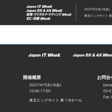
ス
キ
2027/4/7(水)-9(金)
ッ
東京ビッグサイト 東
プ
し
て
進
む
開催概要
お問合
2027/4/7(水)-9(金)
[emai
10:00-17:00
03-6
Fax:
東京ビッグサイト 東 1-8ホール