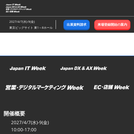
ス
キ
ッ
2027/4/7(水)-9(金)
出展資料請求
来場登録開始の案内
プ
東京ビッグサイト 東1～8ホール
し
て
進
む
開催概要
2027/4/7(水)-9(金)
10:00-17:00