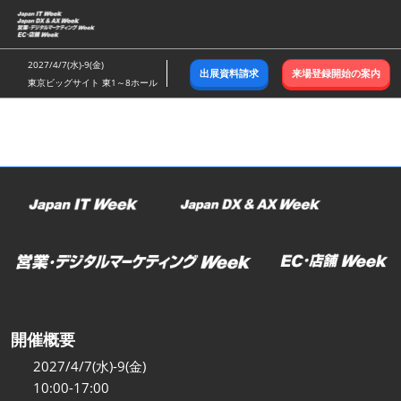
ス
キ
ッ
2027/4/7(水)-9(金)
出展資料請求
来場登録開始の案内
プ
東京ビッグサイト 東1～8ホール
し
て
進
む
開催概要
2027/4/7(水)-9(金)
10:00-17:00