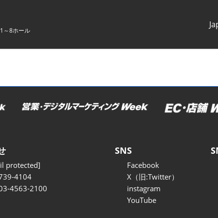
Ja
1～8ホール
Japanes
English
せ
SNS
S
l protected]
Facebook
739-4104
X（旧:Twitter）
 03-4563-2100
instagram
YouTube