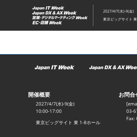
ス
キ
2027/4/7(水)-9(金)
ッ
東京ビッグサイト 東
プ
し
て
進
む
開催概要
お問合
2027/4/7(水)-9(金)
[emai
10:00-17:00
03-6
Fax:
東京ビッグサイト 東 1-8ホール