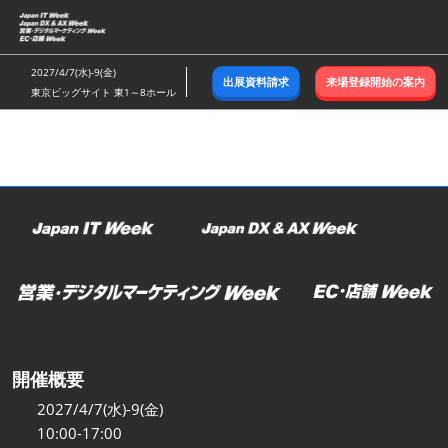
ス
キ
ッ
2027/4/7(水)-9(金)
出展資料請求
来場登録開始の案内
プ
東京ビッグサイト 東1～8ホール
し
て
進
む
開催概要
2027/4/7(水)-9(金)
10:00-17:00