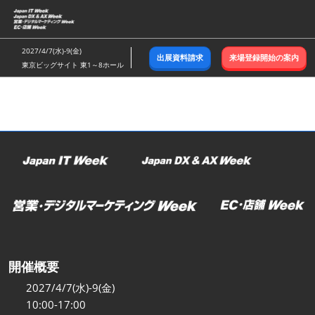
ス
キ
ッ
2027/4/7(水)-9(金)
出展資料請求
来場登録開始の案内
プ
東京ビッグサイト 東1～8ホール
し
て
進
む
開催概要
2027/4/7(水)-9(金)
10:00-17:00