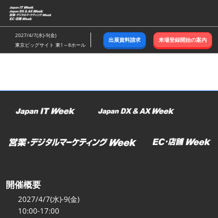
ス
キ
ッ
2027/4/7(水)-9(金)
出展資料請求
来場登録開始の案内
プ
東京ビッグサイト 東1～8ホール
し
て
進
む
開催概要
2027/4/7(水)-9(金)
10:00-17:00