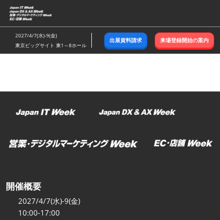
ス
キ
ッ
2027/4/7(水)-9(金)
出展資料請求
来場登録開始の案内
プ
東京ビッグサイト 東1～8ホール
し
て
進
む
開催概要
2027/4/7(水)-9(金)
10:00-17:00