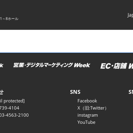
Ja
1～8ホール
Japanes
English
せ
SNS
S
l protected]
Facebook
739-4104
X（旧:Twitter）
 03-4563-2100
instagram
YouTube