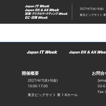
ス
キ
2027/4/7(水)-9(金)
ッ
東京ビッグサイト 東
プ
し
て
進
む
開催概要
お問合
2027/4/7(水)-9(金)
[emai
10:00-17:00
03-6
Fax:
東京ビッグサイト 東 1-8ホール