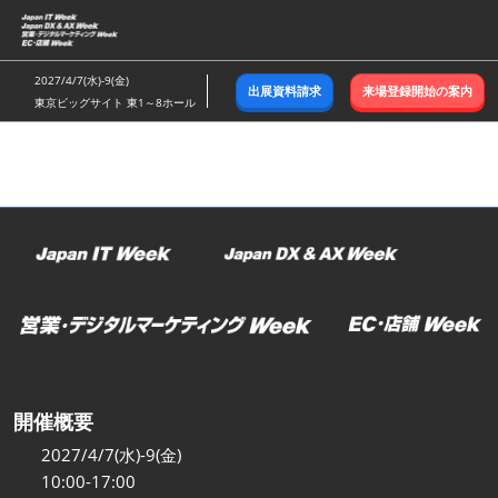
ス
キ
ッ
2027/4/7(水)-9(金)
出展資料請求
来場登録開始の案内
プ
東京ビッグサイト 東1～8ホール
し
て
進
む
開催概要
2027/4/7(水)-9(金)
10:00-17:00