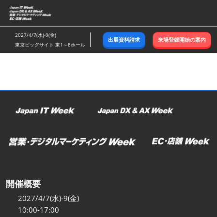
ス
キ
ッ
2027/4/7(水)-9(金)
出展資料請求
来場登録開始の案内
プ
東京ビッグサイト 東1～8ホール
し
て
進
む
開催概要
2027/4/7(水)-9(金)
10:00-17:00