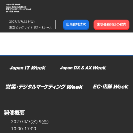
ス
キ
ッ
2027/4/7(水)-9(金)
出展資料請求
来場登録開始の案内
プ
東京ビッグサイト 東1～8ホール
し
て
進
む
開催概要
2027/4/7(水)-9(金)
10:00-17:00