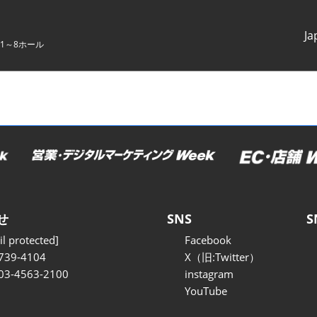
Ja
1～8ホール
Japanes
English
せ
SNS
S
l protected]
Facebook
739-4104
X（旧:Twitter）
 03-4563-2100
instagram
YouTube