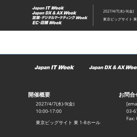
ス
キ
2027/4/7(水)-9(金)
ッ
東京ビッグサイト 東
プ
し
て
進
む
開催概要
お問合
2027/4/7(水)-9(金)
[emai
10:00-17:00
03-6
Fax:
東京ビッグサイト 東 1-8ホール