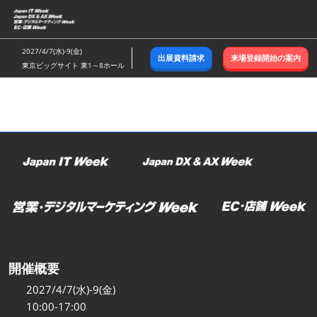
ス
キ
ッ
2027/4/7(水)-9(金)
出展資料請求
来場登録開始の案内
プ
東京ビッグサイト 東1～8ホール
し
て
進
む
開催概要
2027/4/7(水)-9(金)
10:00-17:00