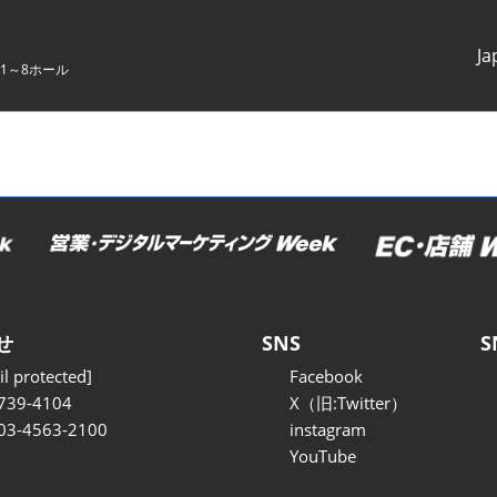
Ja
1～8ホール
Japanes
English
せ
SNS
S
l protected]
Facebook
739-4104
X（旧:Twitter）
 03-4563-2100
instagram
YouTube