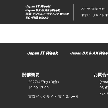
ス
キ
2027/4/7(水)-9(金)
ッ
東京ビッグサイト 東
プ
し
て
進
む
開催概要
お問合
2027/4/7(水)-9(金)
[emai
10:00-17:00
03-6
Fax:
東京ビッグサイト 東 1-8ホール