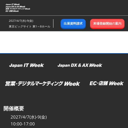
ス
キ
ッ
2027/4/7(水)-9(金)
出展資料請求
来場登録開始の案内
プ
東京ビッグサイト 東1～8ホール
し
て
進
む
開催概要
2027/4/7(水)-9(金)
10:00-17:00