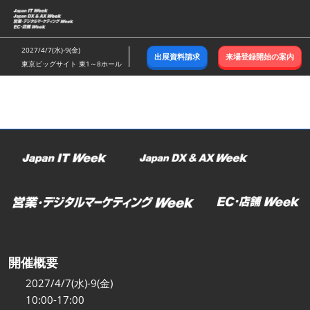
ス
キ
ッ
2027/4/7(水)-9(金)
出展資料請求
来場登録開始の案内
プ
東京ビッグサイト 東1～8ホール
し
て
進
む
開催概要
2027/4/7(水)-9(金)
10:00-17:00