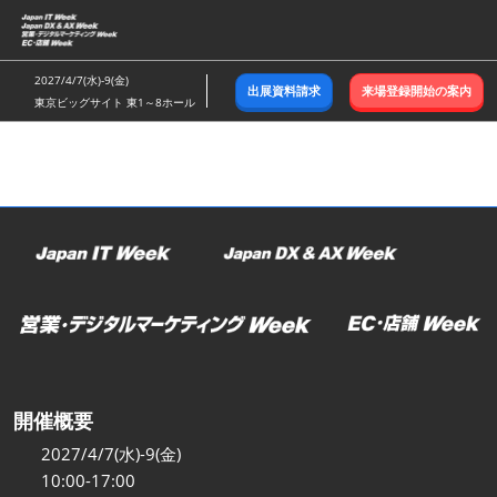
ス
キ
ッ
2027/4/7(水)-9(金)
出展資料請求
来場登録開始の案内
プ
東京ビッグサイト 東1～8ホール
し
て
進
む
開催概要
2027/4/7(水)-9(金)
10:00-17:00