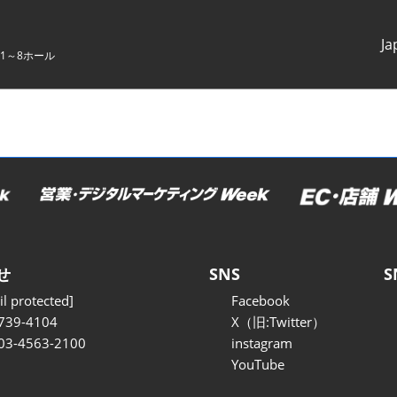
Ja
1～8ホール
Japanes
English
せ
SNS
S
l protected]
Facebook
739-4104
X（旧:Twitter）
 03-4563-2100
instagram
YouTube