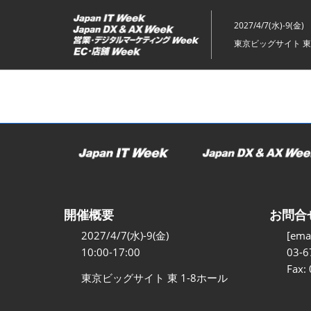
ス
キ
2027/4/7(水)-9(金)
ッ
東京ビッグサイト 東
プ
し
て
進
む
開催概要
お問合
2027/4/7(水)-9(金)
[emai
10:00-17:00
03-6
Fax:
東京ビッグサイト 東 1-8ホール