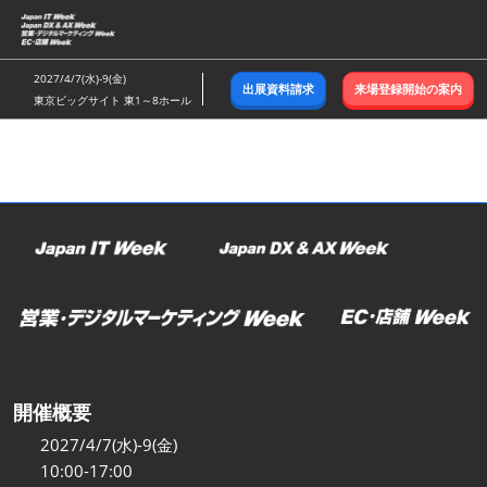
ス
キ
ッ
2027/4/7(水)-9(金)
出展資料請求
来場登録開始の案内
プ
東京ビッグサイト 東1～8ホール
し
て
進
む
開催概要
2027/4/7(水)-9(金)
10:00-17:00