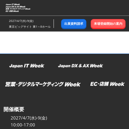
ス
キ
ッ
2027/4/7(水)-9(金)
出展資料請求
来場登録開始の案内
プ
東京ビッグサイト 東1～8ホール
し
て
進
む
開催概要
2027/4/7(水)-9(金)
10:00-17:00